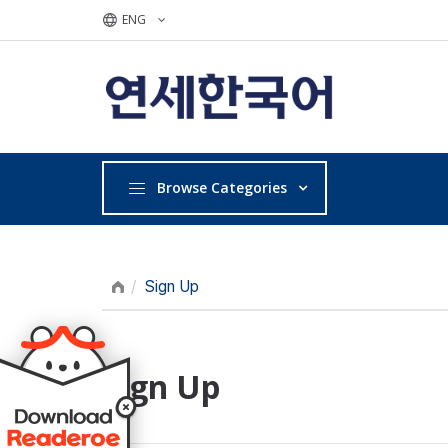
ENG
Browse Categories
Sign Up
Sign Up