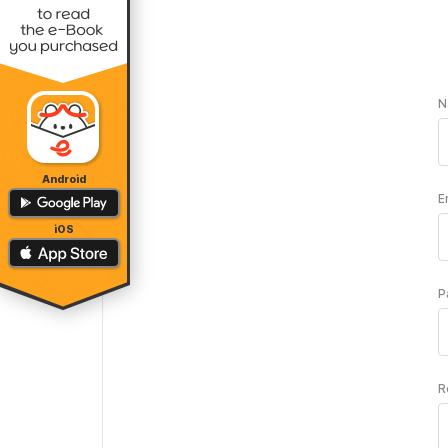
N
Android
E
iOS
P
R